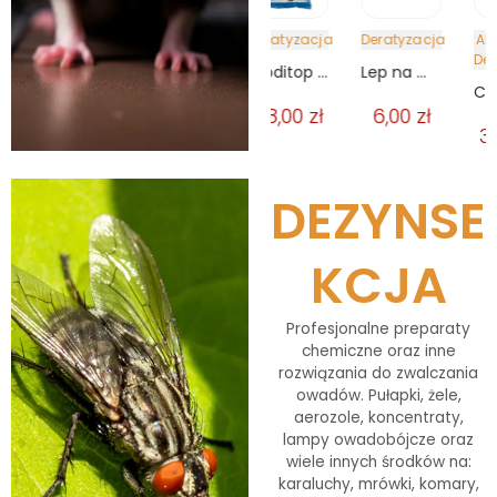
acja
Deratyzacja
Deratyzacja
Deratyzacja
Akcesoria
,
Deratyzacja
Toxan 25 płatki 150g
Toxan 25 ziarno 150g
Broditop pasta 1kg na myszy i szczury
Lep na myszy z atraktantem
Catchmaster szczurołapka plastikowa
0
zł
12,00
zł
38,00
zł
6,00
zł
30,00
zł
DEZYNSE
KCJA
Profesjonalne preparaty
chemiczne oraz inne
rozwiązania do zwalczania
owadów. Pułapki, żele,
aerozole, koncentraty,
lampy owadobójcze oraz
wiele innych środków na:
karaluchy, mrówki, komary,