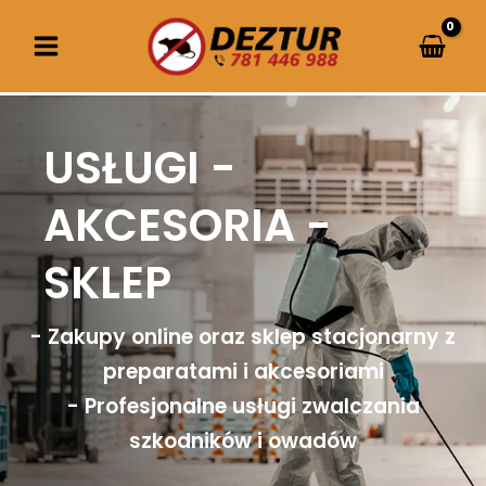
Przejdź
do
treści
USŁUGI -
AKCESORIA -
SKLEP
- Zakupy online oraz sklep stacjonarny z
preparatami i akcesoriami
- Profesjonalne usługi zwalczania
szkodników i owadów