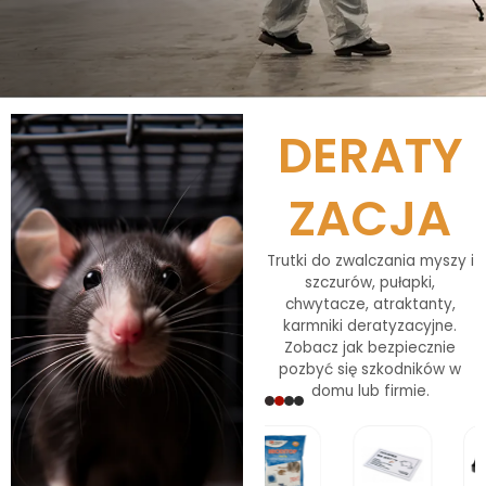
DERATY
ZACJA
Trutki do zwalczania myszy i
szczurów, pułapki,
chwytacze, atraktanty,
karmniki deratyzacyjne.
Zobacz jak bezpiecznie
pozbyć się szkodników w
domu lub firmie.