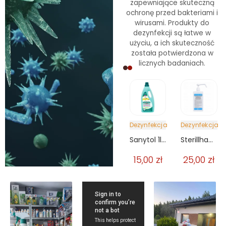
zapewniające skuteczną
ochronę przed bakteriami i
wirusami. Produkty do
dezynfekcji są łatwe w
użyciu, a ich skuteczność
została potwierdzona w
licznych badaniach.
kcja
Dezynfekcja
Dezynfekcja
Dezynfekcja
Dezynfekcja
Virkon S 200g.
Pure Hands do dezynfekcji 1l.
Sanytol 1l. cytrynowy
Sterillhand do dezynfekcji rąk 1l z pompką
Virkon S 200g.
0
zł
27,00
zł
15,00
zł
25,00
zł
40,00
zł