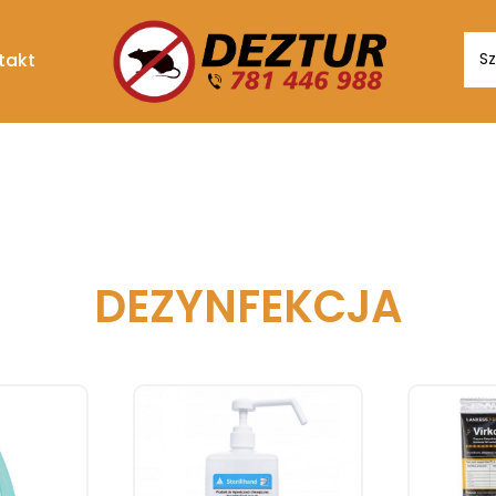
Sea
takt
for:
DEZYNFEKCJA