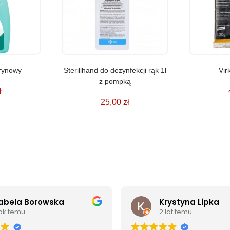
trynowy
Sterillhand do dezynfekcji rąk 1l
Vir
z pompką
ł
25,00
zł
zabela Borowska
Krystyna Lipka
rok temu
2 lat temu