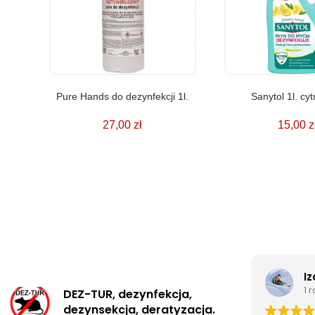
Pure Hands do dezynfekcji 1l.
Sanytol 1l. cy
27,00
zł
15,00
z
I
1 
DEZ-TUR, dezynfekcja,
dezynsekcja, deratyzacja.