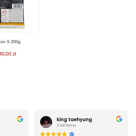
kon S 200g.
40,00
zł
king taehyung
2 lat temu