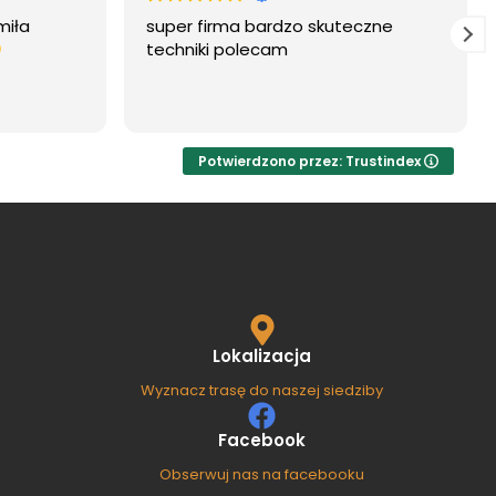
miła
super firma bardzo skuteczne
techniki polecam
Potwierdzono przez: Trustindex
Lokalizacja
Wyznacz trasę do naszej siedziby
Facebook
Obserwuj nas na facebooku