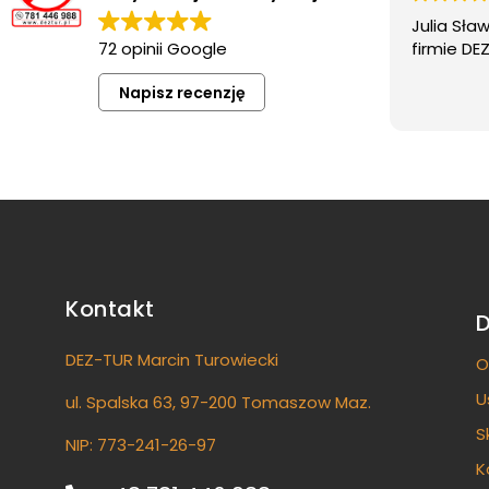
Julia Sła
72 opinii Google
firmie DE
Napisz recenzję
Kontakt
DEZ-TUR Marcin Turowiecki
O
U
ul. Spalska 63, 97-200 Tomaszow Maz.
S
NIP: 773-241-26-97
K