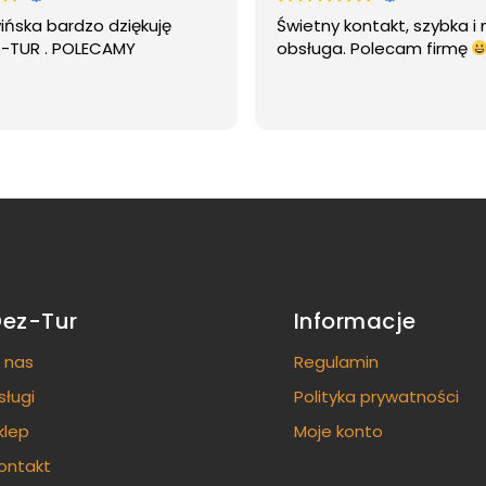
wińska bardzo dziękuję
Świetny kontakt, szybka i 
Z-TUR . POLECAMY
obsługa. Polecam firmę
Dez-Tur
Informacje
 nas
Regulamin
sługi
Polityka prywatności
klep
Moje konto
ontakt