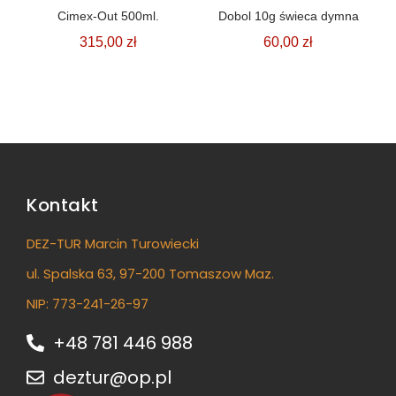
Cimex-Out 500ml.
Dobol 10g świeca dymna
315,00
zł
60,00
zł
Kontakt
DEZ-TUR Marcin Turowiecki
ul. Spalska 63, 97-200 Tomaszow Maz.
NIP: 773-241-26-97
+48 781 446 988
deztur@op.pl