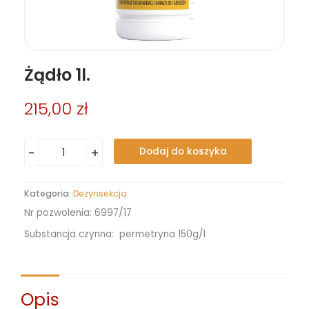
Żądło 1l.
215,00
zł
ilość
-
+
Dodaj do koszyka
Żądło
1l.
Kategoria:
Dezynsekcja
Nr pozwolenia:
6997/17
Substancja czynna:
permetryna 150g/l
Opis