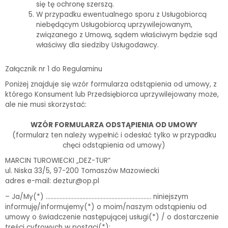
się tę ochronę szerszą.
W przypadku ewentualnego sporu z Usługobiorcą
niebędącym Usługobiorcą uprzywilejowanym,
związanego z Umową, sądem właściwym będzie sąd
właściwy dla siedziby Usługodawcy.
Załącznik nr 1 do Regulaminu
Poniżej znajduje się wzór formularza odstąpienia od umowy, z
którego Konsument lub Przedsiębiorca uprzywilejowany może,
ale nie musi skorzystać:
WZÓR FORMULARZA ODSTĄPIENIA OD UMOWY
(formularz ten należy wypełnić i odesłać tylko w przypadku
chęci odstąpienia od umowy)
MARCIN TUROWIECKI „DEZ-TUR”
ul. Niska 33/5, 97-200 Tomaszów Mazowiecki
adres e-mail: deztur@op.pl
– Ja/My(*) …………………………………………………………… niniejszym
informuję/informujemy(*) o moim/naszym odstąpieniu od
umowy o świadczenie następującej usługi(*) / o dostarczenie
treści cyfrowych w postaci(*):