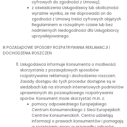
cyfrowych do zgodności z Umową);
z oświadczenia Usługodawcy lub okoliczności
wyraźnie wynika, że nie doprowadzi on do
zgodności z Umową treści cyfrowych objętych
Regulaminem w rozsądnym czasie lub bez
nadmiernych niedogodności dla Usługobiorcy
uprzywilejowanego.
III POZASĄDOWE SPOSOBY ROZPATRYWANIA REKLAMACJI I
DOCHODZENIA ROSZCZEŃ
Usługodawca informuje Konsumenta o możliwości
skorzystania z pozasądowych sposobów
rozpatrywania reklamacji i dochodzenia roszczeń.
Zasady dostępu do tych procedur dostępne są w
siedzibach lub na stronach internetowych podmiotów
uprawnionych do pozasądowego rozpatrywania
sporów. Konsument może skorzystać m.in. z:
pomocy odpowiedniego Europejskiego
Centrum Konsumenckiego z Sieci Europejskich
Centrów Konsumenckich. Centra udzielają
informacji o prawach konsumentów i pomagają
w rozwiązaniu sporu w przypadku zakupów