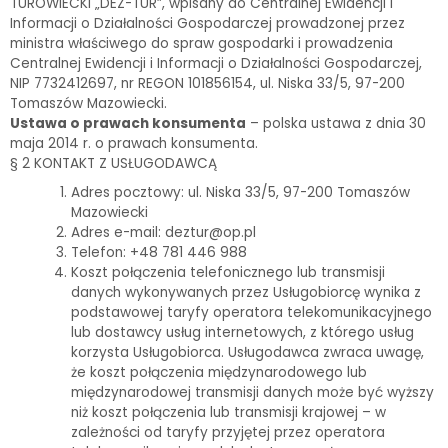
TUROWIECKI „DEZ-TUR”, wpisany do Centralnej Ewidencji i
Informacji o Działalności Gospodarczej prowadzonej przez
ministra właściwego do spraw gospodarki i prowadzenia
Centralnej Ewidencji i Informacji o Działalności Gospodarczej,
NIP 7732412697, nr REGON 101856154, ul. Niska 33/5, 97-200
Tomaszów Mazowiecki.
Ustawa o prawach konsumenta
– polska ustawa z dnia 30
maja 2014 r. o prawach konsumenta.
§ 2 KONTAKT Z USŁUGODAWCĄ
Adres pocztowy: ul. Niska 33/5, 97-200 Tomaszów
Mazowiecki
Adres e-mail: deztur@op.pl
Telefon: +48 781 446 988
Koszt połączenia telefonicznego lub transmisji
danych wykonywanych przez Usługobiorcę wynika z
podstawowej taryfy operatora telekomunikacyjnego
lub dostawcy usług internetowych, z którego usług
korzysta Usługobiorca. Usługodawca zwraca uwagę,
że koszt połączenia międzynarodowego lub
międzynarodowej transmisji danych może być wyższy
niż koszt połączenia lub transmisji krajowej – w
zależności od taryfy przyjętej przez operatora