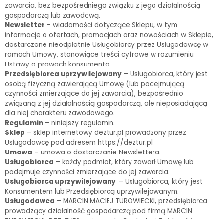
zawarcia, bez bezpośredniego związku z jego działalnością
gospodarczą lub zawodową.
Newsletter
– wiadomości dotyczące Sklepu, w tym
informacje o ofertach, promocjach oraz nowościach w Sklepie,
dostarczane nieodpłatnie Usługobiorcy przez Usługodawcę w
ramach Umowy, stanowiące treści cyfrowe w rozumieniu
Ustawy o prawach konsumenta.
Przedsiębiorca uprzywilejowany
– Usługobiorca, który jest
osobą fizyczną zawierającą Umowę (lub podejmującą
czynności zmierzające do jej zawarcia), bezpośrednio
związaną z jej działalnością gospodarczą, ale nieposiadającą
dla niej charakteru zawodowego.
Regulamin
– niniejszy regulamin.
Sklep
– sklep internetowy deztur.pl prowadzony przez
Usługodawcę pod adresem https://deztur.pl.
Umowa
– umowa o dostarczanie Newslettera.
Usługobiorca
– każdy podmiot, który zawarł Umowę lub
podejmuje czynności zmierzające do jej zawarcia.
Usługobiorca uprzywilejowany
– Usługobiorca, który jest
Konsumentem lub Przedsiębiorcą uprzywilejowanym.
Usługodawca
– MARCIN MACIEJ TUROWIECKI, przedsiębiorca
prowadzący działalność gospodarczą pod firmą MARCIN