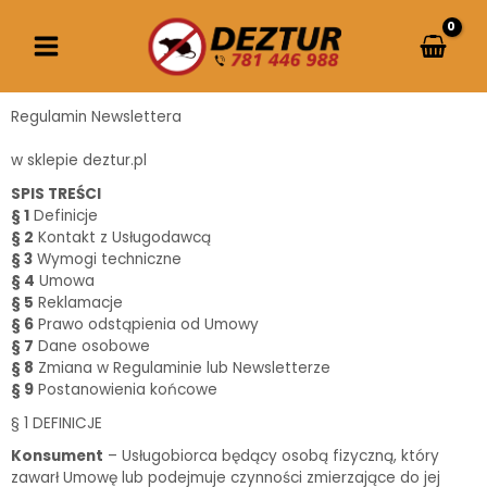
Przejdź
do
treści
Regulamin Newslettera
w sklepie deztur.pl
SPIS TREŚCI
§ 1
Definicje
§ 2
Kontakt z Usługodawcą
§ 3
Wymogi techniczne
§ 4
Umowa
§ 5
Reklamacje
§ 6
Prawo odstąpienia od Umowy
§ 7
Dane osobowe
§ 8
Zmiana w Regulaminie lub Newsletterze
§ 9
Postanowienia końcowe
§ 1 DEFINICJE
Konsument
– Usługobiorca będący osobą fizyczną, który
zawarł Umowę lub podejmuje czynności zmierzające do jej