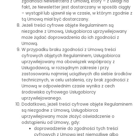
zgodności Newslettera z Umową, który – z uwagi na
fakt, że Newsletter jest dostarczany w sposób ciągły
– wystąpił lub ujawnił się w czasie, w którym zgodnie z
tą Umową miał być dostarczany.
Jeżeli treści cyfrowe objęte Regulaminem są
niezgodne z Umową, Usługobiorca uprzywilejowany
może żądać doprowadzenia do ich zgodności z
Umową.
W przypadku braku zgodności z Umową treści
cyfrowych objętych Regulaminem, Usługobiorca
uprzywilejowany ma obowiązek współpracy z
Usługodawcą, w rozsądnym zakresie i przy
zastosowaniu najmniej uciążliwych dla siebie środków
technicznych, w celu ustalenia, czy brak zgodności z
Umową w odpowiednim czasie wynika z cech
środowiska cyfrowego Usługobiorcy
uprzywilejowanego.
Dodatkowo, jeżeli treści cyfrowe objęte Regulaminem
są niezgodne z Umową, Usługobiorca
uprzywilejowany może złożyć oświadczenie o
odstąpieniu od Umowy, gdy:
doprowadzenie do zgodności tych treści
cyfrowych z Umową jest niemożliwe albo