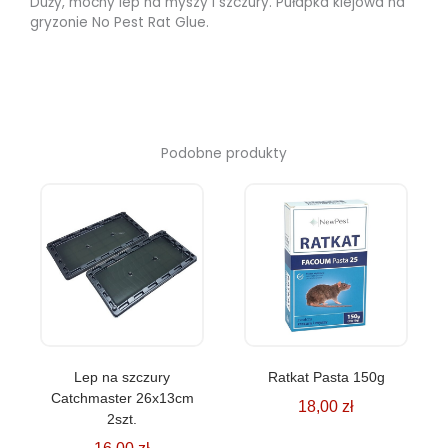
Duży, mocny lep na myszy i szczury. Pułapka klejowa na
gryzonie No Pest Rat Glue.
Podobne produkty
Lep na szczury
Ratkat Pasta 150g
Catchmaster 26x13cm
18,00
zł
2szt.