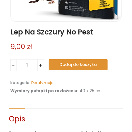
Lep Na Szczury No Pest
9,00
zł
ilość
-
+
Dodaj do koszyka
Lep
na
szczury
Kategoria:
Deratyzacja
No
Wymiary pułapki po rozłożeniu:
40 x 25 cm
Pest
Opis