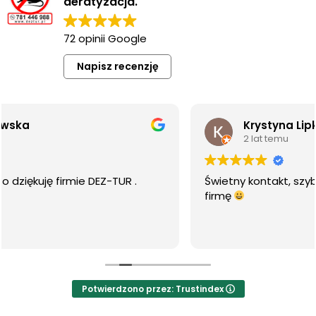
deratyzacja.
72 opinii Google
Napisz recenzję
Krystyna Lipka
2 lat temu
mie DEZ-TUR .
Świetny kontakt, szybka i miła ob
firmę
Potwierdzono przez: Trustindex