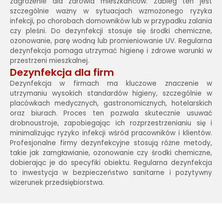
zagrożenie dla zdrowia mieszkańców. Zabieg ten jest
szczególnie ważny w sytuacjach wzmożonego ryzyka
infekcji, po chorobach domowników lub w przypadku zalania
czy pleśni. Do dezynfekcji stosuje się środki chemiczne,
ozonowanie, parę wodną lub promieniowanie UV. Regularna
dezynfekcja pomaga utrzymać higienę i zdrowe warunki w
przestrzeni mieszkalnej.
Dezynfekcja dla firm
Dezynfekcja w firmach ma kluczowe znaczenie w
utrzymaniu wysokich standardów higieny, szczególnie w
placówkach medycznych, gastronomicznych, hotelarskich
oraz biurach. Proces ten pozwala skutecznie usuwać
drobnoustroje, zapobiegając ich rozprzestrzenianiu się i
minimalizując ryzyko infekcji wśród pracowników i klientów.
Profesjonalne firmy dezynfekcyjne stosują różne metody,
takie jak zamgławianie, ozonowanie czy środki chemiczne,
dobierając je do specyfiki obiektu. Regularna dezynfekcja
to inwestycja w bezpieczeństwo sanitarne i pozytywny
wizerunek przedsiębiorstwa.